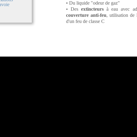
• Du liquide "odeur de gaz"
Savoie
• Des
extincteurs
à eau avec add
couverture anti-feu
, utilisation de
d'un feu de classe C